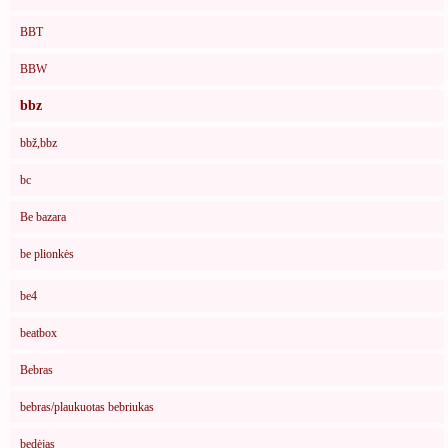
BBT
BBW
bbz
bbž,bbz
bc
Be bazara
be plionkės
be4
beatbox
Bebras
bebras/plaukuotas bebriukas
bedėjas