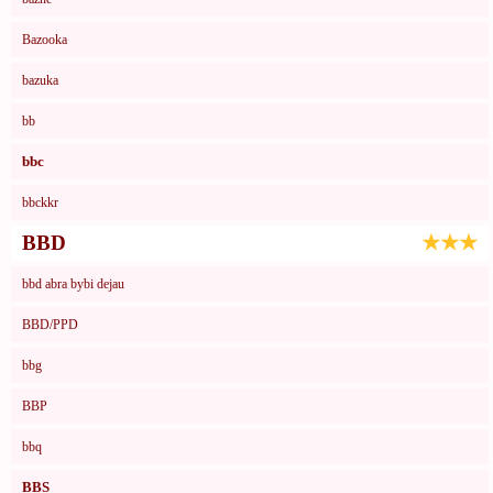
Bazooka
bazuka
bb
bbc
bbckkr
BBD
★★★
bbd abra bybi dejau
BBD/PPD
bbg
BBP
bbq
BBS