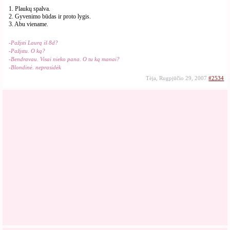
1. Plaukų spalva.
2. Gyvenimo būdas ir proto lygis.
3. Abu viename.
-Pažįsti Laurą iš 8d?
-Pažįstu. O ką?
-Bendravau. Visai nieko pana. O tu ką manai?
-Blondinė. neprasidėk
Tėja, Rugpjūčio 29, 2007
#2534