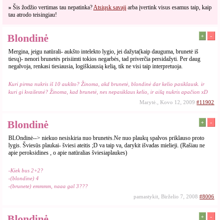
»
Šis žodžio vertimas tau nepatinka?
Atsiųsk savajį
arba įvertink visus esamus taip, kaip
tau atrodo teisingiau!
Blondinė
+
-
Mergina, jeigu natūrali- aukšto intelekto lygio, jei dažyta(kaip dauguma, brunetė iš
tiesų)- nenori brunetės prisiimti tokios negarbės, tad priverčia persidažyti. Per daug
negalvoja, renkasi tiesiausia, logiškiausią kelią, tik ne visi taip interpretuoja.
Kuri pirma nukris iš 10 aukšto? Žinoma, akd brunetė, blondinė dar kelio pasiklausk. ir
kuri gi kvailesnė? Žinoma, kad brunetė, nes nepasiklaus kelio, ir aišq nukris apačion xD
Marytė., Kovo 12, 2009
#11902
Blondinė
+
-
BLOndinė--> niekuo nesiskiria nuo brunetės.Ne nuo plaukų spalvos priklauso proto
lygis. Šviesūs plaukai- šviesi ateitis ;D va taip va, darykit išvadas mielieji. (Rašiau ne
apie peroksidines , o apie natūralias šviesiaplaukes)
-Kiek bus 2+2?
-(blondine) 4
-(brunete) emmmm, naaa gal 3???
pamastykit, Birželio 7, 2008
#8006
Blondinė
+
-