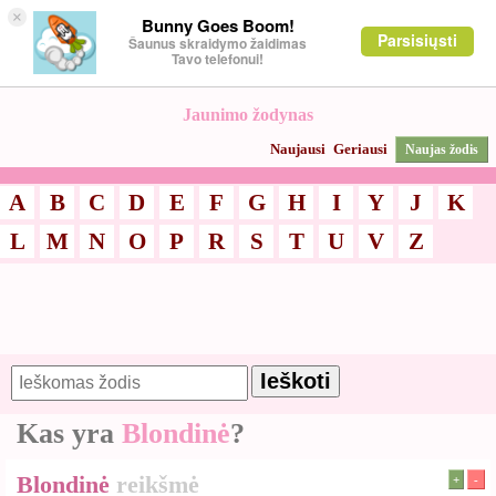
×
Bunny Goes Boom!
Parsisiųsti
Šaunus skraidymo žaidimas
Tavo telefonui!
Jaunimo žodynas
Naujausi
Geriausi
Naujas žodis
A
B
C
D
E
F
G
H
I
Y
J
K
L
M
N
O
P
R
S
T
U
V
Z
Kas yra
Blondinė
?
Blondinė
reikšmė
+
-