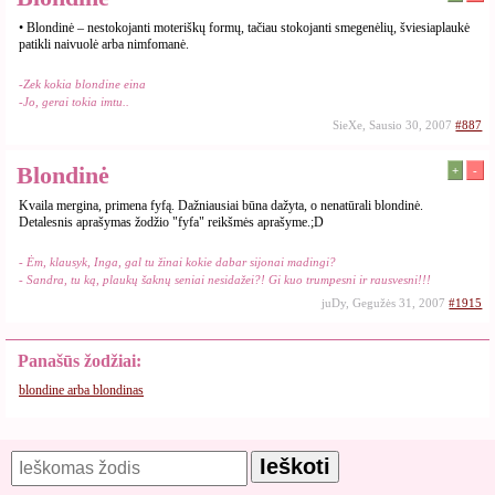
• Blondinė – nestokojanti moteriškų formų, tačiau stokojanti smegenėlių, šviesiaplaukė
patikli naivuolė arba nimfomanė.
-Zek kokia blondine eina
-Jo, gerai tokia imtu..
SieXe, Sausio 30, 2007
#887
Blondinė
+
-
Kvaila mergina, primena fyfą. Dažniausiai būna dažyta, o nenatūrali blondinė.
Detalesnis aprašymas žodžio "fyfa" reikšmės aprašyme.;D
- Ėm, klausyk, Inga, gal tu žinai kokie dabar sijonai madingi?
- Sandra, tu ką, plaukų šaknų seniai nesidažei?! Gi kuo trumpesni ir rausvesni!!!
juDy, Gegužės 31, 2007
#1915
Panašūs žodžiai:
blondine arba blondinas