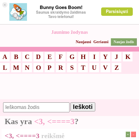
×
Bunny Goes Boom!
Parsisiųsti
Šaunus skraidymo žaidimas
Tavo telefonui!
Jaunimo žodynas
Naujausi
Geriausi
Naujas žodis
A
B
C
D
E
F
G
H
I
Y
J
K
L
M
N
O
P
R
S
T
U
V
Z
Kas yra
<3, <====3
?
<3, <====3
reikšmė
+
-