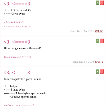
<3, <====3
+
-
<3 ir <3333 yra širdutės.
<====3 yra bybys.
- Aš tave labai <3 ...
- <====3 tau i kairę akį.
Ugnė, Kovo 15, 2011
#19363
<3, <====3
+
-
Birka dar galima rasyt 8=====D
Duosi pavalgyt <====3
Balandžio 14, 2010
#16812
<3, <====3
+
-
tai reiskia palenkus galva i desine
<3 = bybys
<===3 ilgas bybys
-----<===3 ilgas bybys sperma saudo
------<3 bybys sperma saudo
nori rytoj gaut ------<===3