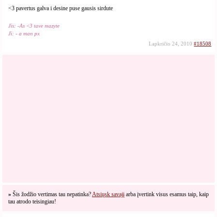
<3 pavertus galva i desine puse gausis sirdute
Jis: -As <3 tave mazyte
Ji: - a man px
Lapkričio 24, 2010
#18508
»
Šis žodžio vertimas tau nepatinka?
Atsiųsk savajį
arba įvertink visus esamus taip, kaip
tau atrodo teisingiau!