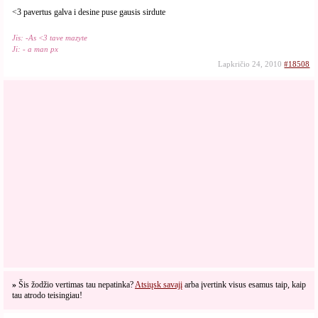
<3 pavertus galva i desine puse gausis sirdute
Jis: -As <3 tave mazyte
Ji: - a man px
Lapkričio 24, 2010
#18508
»
Šis žodžio vertimas tau nepatinka?
Atsiųsk savajį
arba įvertink visus esamus taip, kaip
tau atrodo teisingiau!