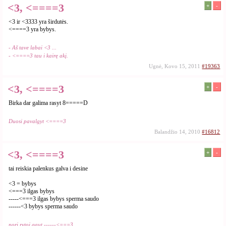
<3, <====3
+
-
<3 ir <3333 yra širdutės.
<====3 yra bybys.
- Aš tave labai <3 ...
- <====3 tau i kairę akį.
Ugnė, Kovo 15, 2011
#19363
<3, <====3
+
-
Birka dar galima rasyt 8=====D
Duosi pavalgyt <====3
Balandžio 14, 2010
#16812
<3, <====3
+
-
tai reiskia palenkus galva i desine
<3 = bybys
<===3 ilgas bybys
-----<===3 ilgas bybys sperma saudo
------<3 bybys sperma saudo
nori rytoj gaut ------<===3