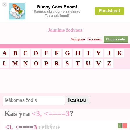
×
Bunny Goes Boom!
Parsisiųsti
Šaunus skraidymo žaidimas
Tavo telefonui!
Jaunimo žodynas
Naujausi
Geriausi
Naujas žodis
A
B
C
D
E
F
G
H
I
Y
J
K
L
M
N
O
P
R
S
T
U
V
Z
Kas yra
<3, <====3
?
<3, <====3
reikšmė
+
-