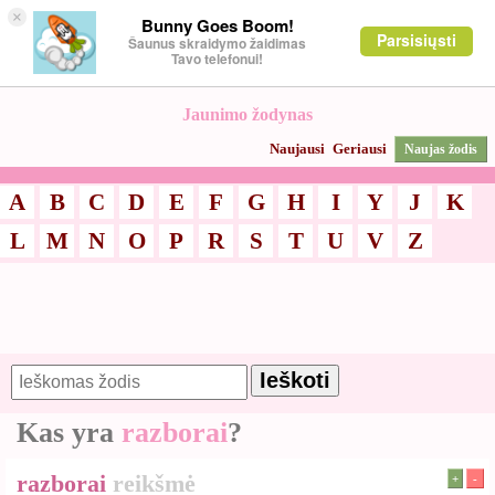
×
Bunny Goes Boom!
Parsisiųsti
Šaunus skraidymo žaidimas
Tavo telefonui!
Jaunimo žodynas
Naujausi
Geriausi
Naujas žodis
A
B
C
D
E
F
G
H
I
Y
J
K
L
M
N
O
P
R
S
T
U
V
Z
Kas yra
razborai
?
razborai
reikšmė
+
-