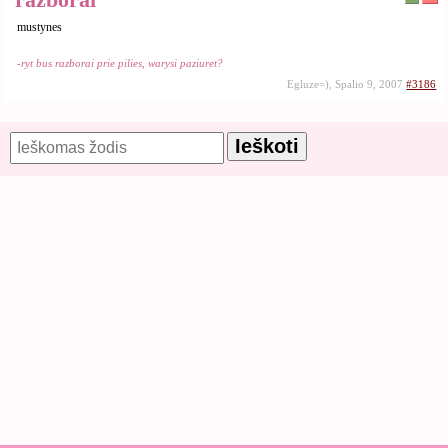
mustynes
-ryt bus razborai prie pilies, warysi paziuret?
Egluze=), Spalio 9, 2007
#3186