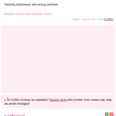
Santykių aiskinimasis arba tiesiog muštynės.
šiandien razborai prie mokyklos. ateisi?
Miglė, Gegužės 28, 2009
#13060
»
Šis žodžio vertimas tau nepatinka?
Atsiųsk savajį
arba įvertink visus esamus taip, kaip
tau atrodo teisingiau!
razborai
+
-