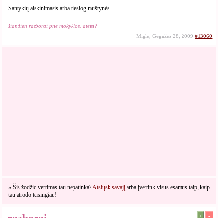
Santykių aiskinimasis arba tiesiog muštynės.
šiandien razborai prie mokyklos. ateisi?
Miglė, Gegužės 28, 2009
#13060
»
Šis žodžio vertimas tau nepatinka?
Atsiųsk savajį
arba įvertink visus esamus taip, kaip
tau atrodo teisingiau!
razborai
+
-