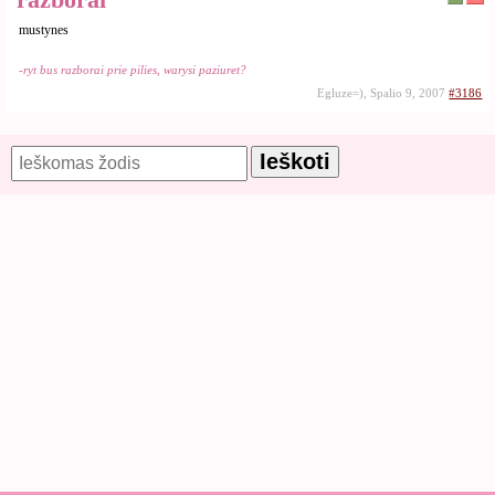
mustynes
-ryt bus razborai prie pilies, warysi paziuret?
Egluze=), Spalio 9, 2007
#3186