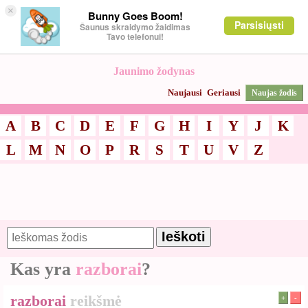
×
Bunny Goes Boom!
Parsisiųsti
Šaunus skraidymo žaidimas
Tavo telefonui!
Jaunimo žodynas
Naujausi
Geriausi
Naujas žodis
A
B
C
D
E
F
G
H
I
Y
J
K
L
M
N
O
P
R
S
T
U
V
Z
Kas yra
razborai
?
razborai
reikšmė
+
-