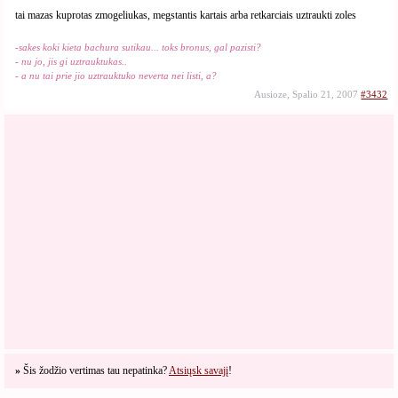
tai mazas kuprotas zmogeliukas, megstantis kartais arba retkarciais uztraukti zoles
-sakes koki kieta bachura sutikau... toks bronus, gal pazisti?
- nu jo, jis gi uztrauktukas..
- a nu tai prie jio uztrauktuko neverta nei listi, a?
Ausioze, Spalio 21, 2007
#3432
»
Šis žodžio vertimas tau nepatinka?
Atsiųsk savajį
!