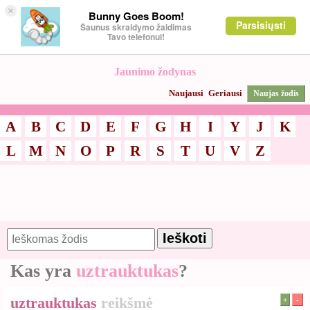
×
Bunny Goes Boom!
Parsisiųsti
Šaunus skraidymo žaidimas
Tavo telefonui!
Jaunimo žodynas
Naujausi
Geriausi
Naujas žodis
A
B
C
D
E
F
G
H
I
Y
J
K
L
M
N
O
P
R
S
T
U
V
Z
Kas yra
uztrauktukas
?
uztrauktukas
reikšmė
+
-