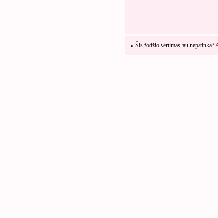
»
Šis žodžio vertimas tau nepatinka?
A