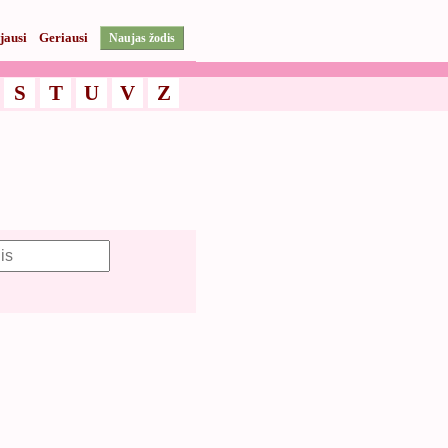
jausi
Geriausi
Naujas žodis
S
T
U
V
Z