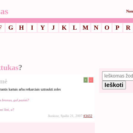
as
Nau
F
G
H
I
Y
J
K
L
M
N
O
P
R
ktukas
?
šmė
+
-
ntis kartais arba retkarciais uztraukti zoles
s bronus, gal pazisti?
ei listi, a?
Ausioze, Spalio 21, 2007
#3432