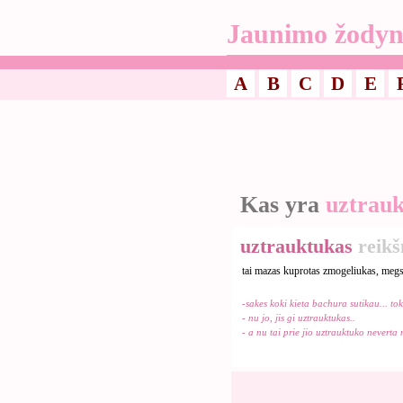
Jaunimo žodyn
A
B
C
D
E
Kas yra
uztrau
uztrauktukas
reik
tai mazas kuprotas zmogeliukas, megsta
-sakes koki kieta bachura sutikau... tok
- nu jo, jis gi uztrauktukas..
- a nu tai prie jio uztrauktuko neverta n