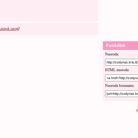
tsiųsk savajį
!
Pasidalink
Nuoroda:
HTML nuoroda:
Nuoroda forumams:
N