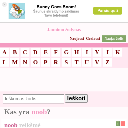
×
Bunny Goes Boom!
Parsisiųsti
Šaunus skraidymo žaidimas
Tavo telefonui!
Jaunimo žodynas
Naujausi
Geriausi
Naujas žodis
A
B
C
D
E
F
G
H
I
Y
J
K
L
M
N
O
P
R
S
T
U
V
Z
Kas yra
noob
?
noob
reikšmė
+
-