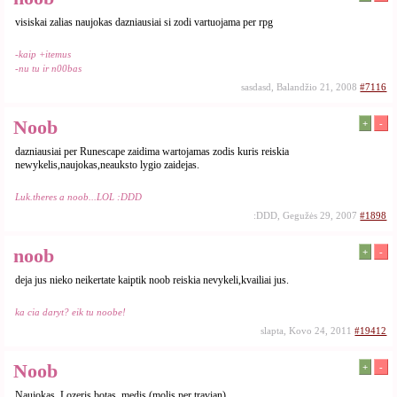
visiskai zalias naujokas dazniausiai si zodi vartuojama per rpg
-kaip +itemus
-nu tu ir n00bas
sasdasd, Balandžio 21, 2008
#7116
Noob
+
-
dazniausiai per Runescape zaidima wartojamas zodis kuris reiskia
newykelis,naujokas,neauksto lygio zaidejas.
Luk.theres a noob...LOL :DDD
:DDD, Gegužės 29, 2007
#1898
noob
+
-
deja jus nieko neikertate kaiptik noob reiskia nevykeli,kvailiai jus.
ka cia daryt? eik tu noobe!
slapta, Kovo 24, 2011
#19412
Noob
+
-
Naujokas, Lozeris botas, medis (molis per travian)