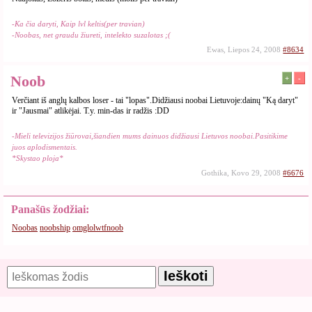
-Ka čia daryti, Kaip lvl keltis(per travian)
-Noobas, net graudu žiureti, intelekto suzalotas ;(
Ewas, Liepos 24, 2008
#8634
Noob
+
-
Verčiant iš anglų kalbos loser - tai "lopas".Didžiausi noobai Lietuvoje:dainų "Ką daryt"
ir "Jausmai" atlikėjai. T.y. min-das ir radžis :DD
-Mieli televizijos žiūrovai,šiandien mums dainuos didžiausi Lietuvos noobai.Pasitikime
juos aplodismentais.
*Skystao ploja*
Gothika, Kovo 29, 2008
#6676
Panašūs žodžiai:
Noobas
noobship
omglolwtfnoob