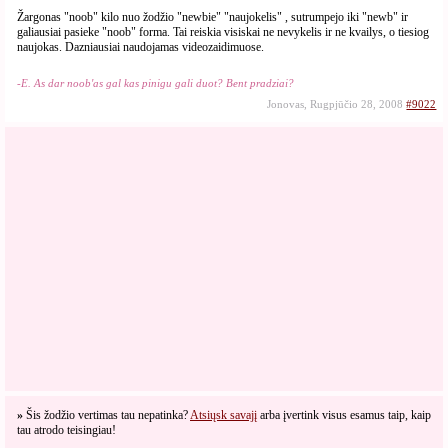
Žargonas "noob" kilo nuo žodžio "newbie" "naujokelis" , sutrumpejo iki "newb" ir
galiausiai pasieke "noob" forma. Tai reiskia visiskai ne nevykelis ir ne kvailys, o tiesiog
naujokas. Dazniausiai naudojamas videozaidimuose.
-E. As dar noob'as gal kas pinigu gali duot? Bent pradziai?
Jonovas, Rugpjūčio 28, 2008
#9022
»
Šis žodžio vertimas tau nepatinka?
Atsiųsk savajį
arba įvertink visus esamus taip, kaip
tau atrodo teisingiau!