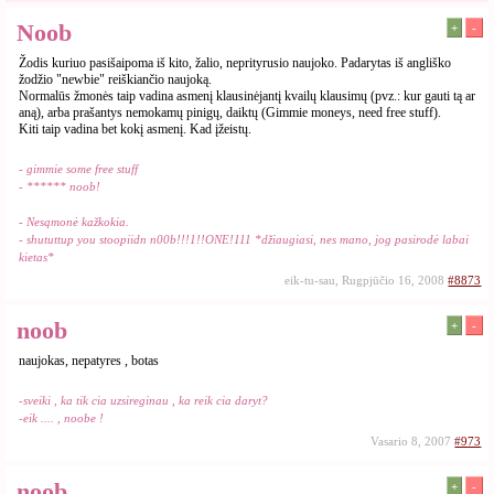
Noob
+
-
Žodis kuriuo pasišaipoma iš kito, žalio, neprityrusio naujoko. Padarytas iš angliško
žodžio "newbie" reiškiančio naujoką.
Normalūs žmonės taip vadina asmenį klausinėjantį kvailų klausimų (pvz.: kur gauti tą ar
aną), arba prašantys nemokamų pinigų, daiktų (Gimmie moneys, need free stuff).
Kiti taip vadina bet kokį asmenį. Kad įžeistų.
- gimmie some free stuff
- ****** noob!
- Nesąmonė kažkokia.
- shututtup you stoopiidn n00b!!!1!!ONE!111 *džiaugiasi, nes mano, jog pasirodė labai
kietas*
eik-tu-sau, Rugpjūčio 16, 2008
#8873
noob
+
-
naujokas, nepatyres , botas
-sveiki , ka tik cia uzsireginau , ka reik cia daryt?
-eik .... , noobe !
Vasario 8, 2007
#973
noob
+
-