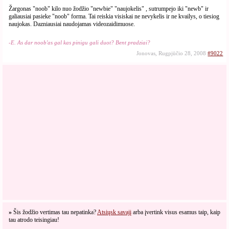
Žargonas "noob" kilo nuo žodžio "newbie" "naujokelis" , sutrumpejo iki "newb" ir
galiausiai pasieke "noob" forma. Tai reiskia visiskai ne nevykelis ir ne kvailys, o tiesiog
naujokas. Dazniausiai naudojamas videozaidimuose.
-E. As dar noob'as gal kas pinigu gali duot? Bent pradziai?
Jonovas, Rugpjūčio 28, 2008
#9022
»
Šis žodžio vertimas tau nepatinka?
Atsiųsk savajį
arba įvertink visus esamus taip, kaip
tau atrodo teisingiau!