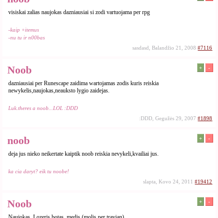
visiskai zalias naujokas dazniausiai si zodi vartuojama per rpg
-kaip +itemus
-nu tu ir n00bas
sasdasd, Balandžio 21, 2008
#7116
Noob
+
-
dazniausiai per Runescape zaidima wartojamas zodis kuris reiskia
newykelis,naujokas,neauksto lygio zaidejas.
Luk.theres a noob...LOL :DDD
:DDD, Gegužės 29, 2007
#1898
noob
+
-
deja jus nieko neikertate kaiptik noob reiskia nevykeli,kvailiai jus.
ka cia daryt? eik tu noobe!
slapta, Kovo 24, 2011
#19412
Noob
+
-
Naujokas, Lozeris botas, medis (molis per travian)