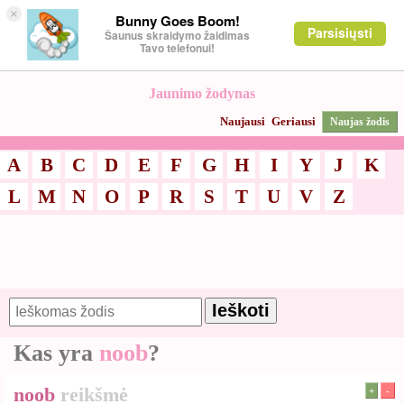
×
Bunny Goes Boom!
Parsisiųsti
Šaunus skraidymo žaidimas
Tavo telefonui!
Jaunimo žodynas
Naujausi
Geriausi
Naujas žodis
A
B
C
D
E
F
G
H
I
Y
J
K
L
M
N
O
P
R
S
T
U
V
Z
Kas yra
noob
?
noob
reikšmė
+
-