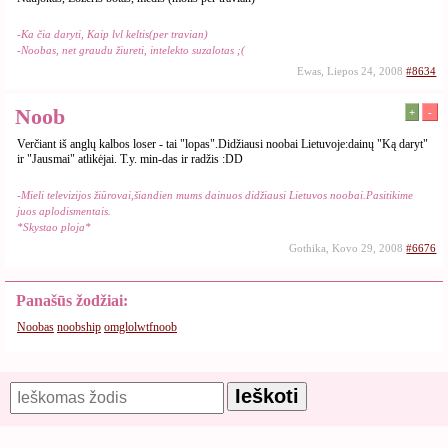
-Ka čia daryti, Kaip lvl keltis(per travian)
-Noobas, net graudu žiureti, intelekto suzalotas ;(
Ewas, Liepos 24, 2008
#8634
Noob
+
-
Verčiant iš anglų kalbos loser - tai "lopas".Didžiausi noobai Lietuvoje:dainų "Ką daryt"
ir "Jausmai" atlikėjai. T.y. min-das ir radžis :DD
-Mieli televizijos žiūrovai,šiandien mums dainuos didžiausi Lietuvos noobai.Pasitikime
juos aplodismentais.
*Skystao ploja*
Gothika, Kovo 29, 2008
#6676
Panašūs žodžiai:
Noobas
noobship
omglolwtfnoob