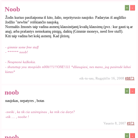
Noob
+
-
Žodis kuriuo pasišaipoma iš kito, žalio, neprityrusio naujoko. Padarytas iš angliško
žodžio "newbie" reiškiančio naujoką.
Normalūs žmonės taip vadina asmenį klausinėjantį kvailų klausimų (pvz.: kur gauti tą ar
aną), arba prašantys nemokamų pinigų, daiktų (Gimmie moneys, need free stuff).
Kiti taip vadina bet kokį asmenį. Kad įžeistų.
- gimmie some free stuff
- ****** noob!
- Nesąmonė kažkokia.
- shututtup you stoopiidn n00b!!!1!!ONE!111 *džiaugiasi, nes mano, jog pasirodė labai
kietas*
eik-tu-sau, Rugpjūčio 16, 2008
#8873
noob
+
-
naujokas, nepatyres , botas
-sveiki , ka tik cia uzsireginau , ka reik cia daryt?
-eik .... , noobe !
Vasario 8, 2007
#973
noob
+
-